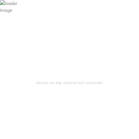
Hoppa
till
innehåll
Känner du dig utbränd och stressad?