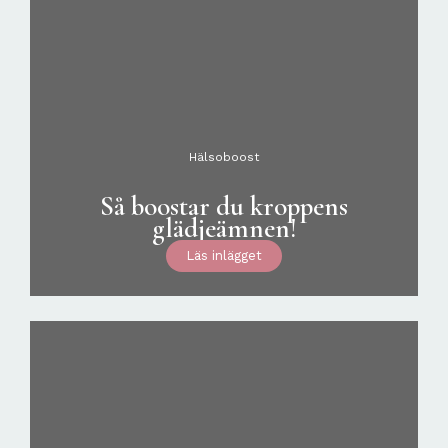
Hälsoboost
Så boostar du kroppens
glädjeämnen!
Läs inlägget