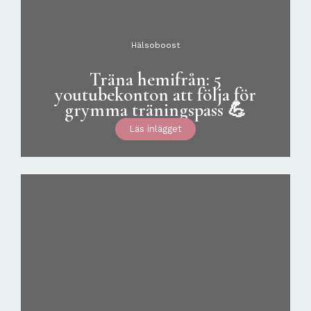
Hälsoboost
Träna hemifrån: 5
youtubekonton att följa för
grymma träningspass 💪
Läs inlägget